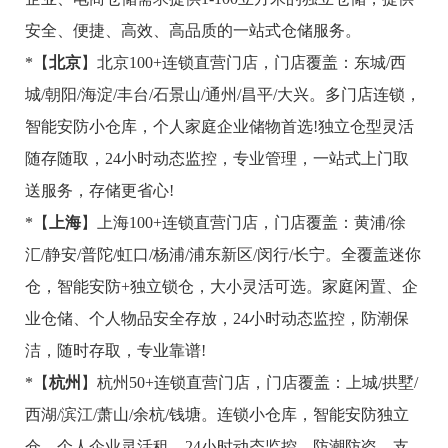
安全、便捷、高效、高品质的一站式仓储服务。
*【
北京
】北京100+连锁直营门店，门店覆盖：东城/西
城/朝阳/海淀/丰台/石景山/通州/昌平/大兴。多门店连锁，
智能安防小仓库，个人家庭企业储物首选!独立仓型灵活
随存随取，24小时动态监控，专业管理，一站式上门取
送服务，存储更省心!
*【
上海
】上海100+连锁直营门店，门店覆盖：黄浦/徐
汇/静安/普陀/虹口/杨浦/浦东新区/闵行/长宁。全覆盖迷你
仓，智能安防+独立锁仓，大小灵活可选。家庭闲置、企
业仓储、个人物品安全存放，24小时动态监控，防潮保
洁，随时存取，专业靠谱!
*【
杭州
】杭州50+连锁直营门店，门店覆盖：上城/拱墅/
西湖/滨江/萧山/余杭/钱塘。连锁小仓库，智能安防独立
仓，个人企业灵活租。24小时动态监控，防潮防盗，支