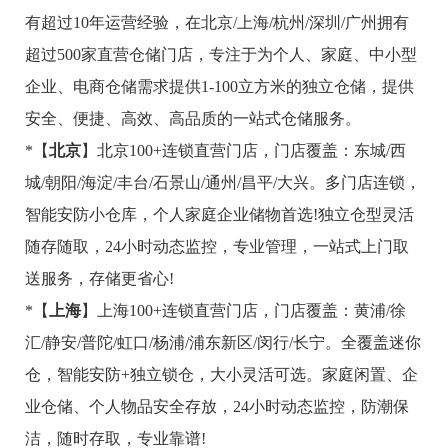
有超过10年运营经验，在北京/上海/杭州/深圳/广州拥有
超过500家直营仓储门店，专注于为个人、家庭、中小型
企业、电商仓储需求提供1-100立方米的独立仓储，提供
安全、便捷、高效、高品质的一站式仓储服务。
*【
北京
】北京100+连锁直营门店，门店覆盖：东城/西
城/朝阳/海淀/丰台/石景山/通州/昌平/大兴。多门店连锁，
智能安防小仓库，个人家庭企业储物首选!独立仓型灵活
随存随取，24小时动态监控，专业管理，一站式上门取
送服务，存储更省心!
*【
上海
】上海100+连锁直营门店，门店覆盖：黄浦/徐
汇/静安/普陀/虹口/杨浦/浦东新区/闵行/长宁。全覆盖迷你
仓，智能安防+独立锁仓，大小灵活可选。家庭闲置、企
业仓储、个人物品安全存放，24小时动态监控，防潮保
洁，随时存取，专业靠谱!