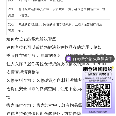
设备
仓储配置选择极其严格，设备质量一流，确保您的物品在佳环境
先进
下存放。
安心
专业的管理团队，完善的仓储管理体系，让您彻底告别存储烦
可靠
恼。
迷你考拉仓能帮您解决哪些
迷你考拉仓可以帮助您解决各种物品存储难题，例如：
百元特价仓 火爆售卖中
季节性衣物存放： 厚重的冬装、轻便的夏装，换季时总
进入官方小程序获取更多仓库信息
让人头疼？迷你考拉仓帮您解决衣物收纳难题，让您的
衣橱变得清爽整洁。
装修材料存放： 装修后剩余的材料没地方放？迷你考拉
仓提供安全可靠的存储空间，让您不必为材料存放而烦
恼。
搬家临时存放： 搬家过程中，总有物品需要临时存放？
迷你考拉仓提供短期仓储服务，方便快捷。