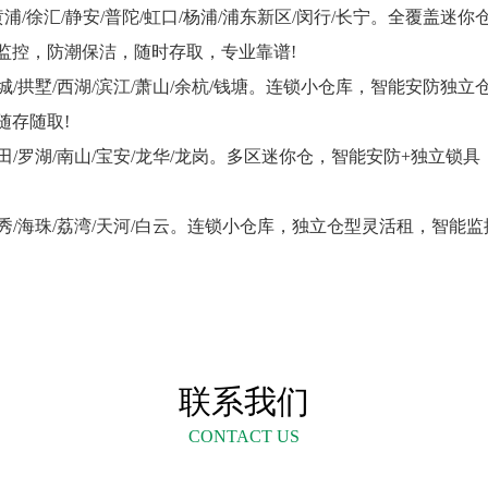
浦/徐汇/静安/普陀/虹口/杨浦/浦东新区/闵行/长宁。全覆盖
监控，防潮保洁，随时存取，专业靠谱!
城/拱墅/西湖/滨江/萧山/余杭/钱塘。连锁小仓库，智能安防独
随存随取!
田/罗湖/南山/宝安/龙华/龙岗。多区迷你仓，智能安防+独立锁
秀/海珠/荔湾/天河/白云。连锁小仓库，独立仓型灵活租，智能
联系我们
CONTACT US