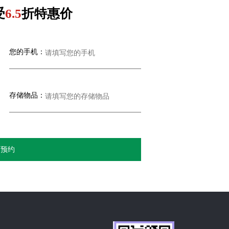
受
6.5
折特惠价
您的手机：
存储物品：
即预约