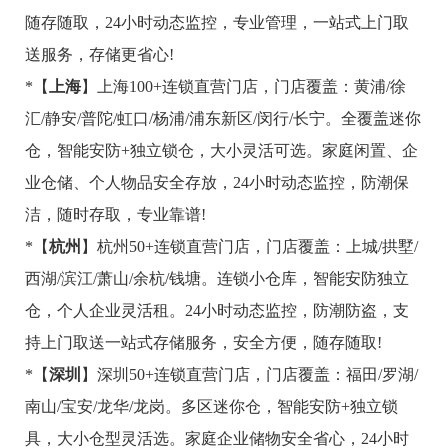
随存随取，24小时动态监控，专业管理，一站式上门取
送服务，存储更省心!
*【
上海
】上海100+连锁直营门店，门店覆盖：黄浦/徐
汇/静安/普陀/虹口/杨浦/浦东新区/闵行/长宁。全覆盖迷你
仓，智能安防+独立锁仓，大小灵活可选。家庭闲置、企
业仓储、个人物品安全存放，24小时动态监控，防潮保
洁，随时存取，专业靠谱!
*【
杭州
】杭州50+连锁直营门店，门店覆盖：上城/拱墅/
西湖/滨江/萧山/余杭/钱塘。连锁小仓库，智能安防独立
仓，个人企业灵活租。24小时动态监控，防潮防盗，支
持上门取送一站式存储服务，安全方便，随存随取!
*【
深圳
】深圳50+连锁直营门店，门店覆盖：福田/罗湖/
南山/宝安/龙华/龙岗。多区迷你仓，智能安防+独立锁
具，大小仓型灵活选。家庭企业储物安全省心，24小时