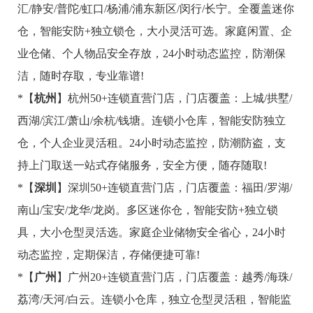
汇/静安/普陀/虹口/杨浦/浦东新区/闵行/长宁。全覆盖迷你
仓，智能安防+独立锁仓，大小灵活可选。家庭闲置、企
业仓储、个人物品安全存放，24小时动态监控，防潮保
洁，随时存取，专业靠谱!
*【
杭州
】杭州50+连锁直营门店，门店覆盖：上城/拱墅/
西湖/滨江/萧山/余杭/钱塘。连锁小仓库，智能安防独立
仓，个人企业灵活租。24小时动态监控，防潮防盗，支
持上门取送一站式存储服务，安全方便，随存随取!
*【
深圳
】深圳50+连锁直营门店，门店覆盖：福田/罗湖/
南山/宝安/龙华/龙岗。多区迷你仓，智能安防+独立锁
具，大小仓型灵活选。家庭企业储物安全省心，24小时
动态监控，定期保洁，存储便捷可靠!
*【
广州
】广州20+连锁直营门店，门店覆盖：越秀/海珠/
荔湾/天河/白云。连锁小仓库，独立仓型灵活租，智能监