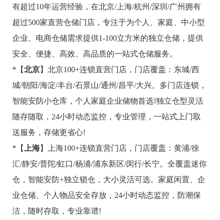
有超过10年运营经验，在北京/上海/杭州/深圳/广州拥有
超过500家直营仓储门店，专注于为个人、家庭、中小型
企业、电商仓储需求提供1-100立方米的独立仓储，提供
安全、便捷、高效、高品质的一站式仓储服务。
*【
北京
】北京100+连锁直营门店，门店覆盖：东城/西
城/朝阳/海淀/丰台/石景山/通州/昌平/大兴。多门店连锁，
智能安防小仓库，个人家庭企业储物首选!独立仓型灵活
随存随取，24小时动态监控，专业管理，一站式上门取
送服务，存储更省心!
*【
上海
】上海100+连锁直营门店，门店覆盖：黄浦/徐
汇/静安/普陀/虹口/杨浦/浦东新区/闵行/长宁。全覆盖迷你
仓，智能安防+独立锁仓，大小灵活可选。家庭闲置、企
业仓储、个人物品安全存放，24小时动态监控，防潮保
洁，随时存取，专业靠谱!