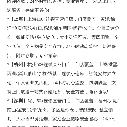
随存随取，24小时动态监控，专业管理，一站式上门取
送服务，存储更省心!
*【
上海
】上海100+连锁直营门店，门店覆盖：黄浦/徐
汇/静安/普陀/虹口/杨浦/浦东新区/闵行/长宁。全覆盖迷你
仓，智能安防+独立锁仓，大小灵活可选。家庭闲置、企
业仓储、个人物品安全存放，24小时动态监控，防潮保
洁，随时存取，专业靠谱!
*【
杭州
】杭州50+连锁直营门店，门店覆盖：上城/拱墅/
西湖/滨江/萧山/余杭/钱塘。连锁小仓库，智能安防独立
仓，个人企业灵活租。24小时动态监控，防潮防盗，支
持上门取送一站式存储服务，安全方便，随存随取!
*【
深圳
】深圳50+连锁直营门店，门店覆盖：福田/罗湖/
南山/宝安/龙华/龙岗。多区迷你仓，智能安防+独立锁
具，大小仓型灵活选。家庭企业储物安全省心，24小时