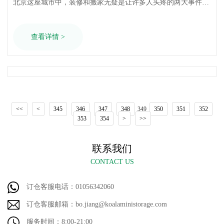
北京这座城市中，装修和搬家无疑是让许多人头疼的两大事件。
面对繁杂的家具和物品，如何在有限的居住空间中进行合理规
划，成为了一大难题。此时，迷你考拉仓作为你的贴心伙伴，为
查看详情 >
您提供一站式的装修搬家临时存储方案，让您的家居生活更加井
井有条。一、装修期间，家具家电无处……
<<
<
345
346
347
348
349
350
351
352
353
354
>
>>
联系我们
CONTACT US
订仓客服电话：01056342060
订仓客服邮箱：bo.jiang@koalaministorage.com
服务时间：8:00-21:00