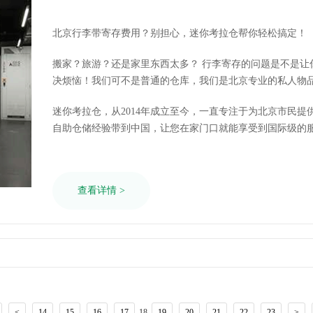
北京行李带寄存费用？别担心，迷你考拉仓帮你轻松搞定！
搬家？旅游？还是家里东西太多？ 行李寄存的问题是不是让你头大？ 别着急，让迷你考拉仓来帮你解
决烦恼！我们可不是普通的仓库，我们是北京专业的私人物
的仓储服务，让你轻轻松松告别行李堆积如山的窘境。
迷你考拉仓，从2014年成立至今，一直专注于为北京市民
自助仓储经验带到中国，让您在家门口就能享受到国际级的服务体验。 我们深耕仓储
了各行各业的认可和信赖，这可不是随便说说而已哦！
查看详情 >
<
14
15
16
17
18
19
20
21
22
23
>