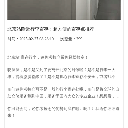
北京站附近行李寄存：超方便的寄存点推荐
时间：2025-02-27 08:28:10
浏览量：299
北京站 寄存行李，迷你考拉仓帮你轻松搞定！
哎呀呀，是不是又到了要离开北京的时候啦？是不是行李一大
堆，提着胳膊都酸了？是不是担心行李寄存不安全，或者找不到
合适的寄存点？别担心！迷你考拉仓，北京专业私人物品自助存
咱们迷你考拉仓可不是一般的行李寄存处哦，咱们是将全球的自
储企业，来帮你解决后顾之忧！
助仓储服务带到中国，服务于国内大众的专业企业！想想看，那
些世界500强企业用的设备，咱们迷你考拉仓也用上了！所以，
你可能会问，迷你考拉仓的优势到底在哪儿呢？让我给你细细道
安全性和便捷性，杠杠的！
来！