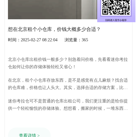
想在北京租个小仓库，价钱大概多少合适？
时间：2025-02-27 08:22:04
浏览量：365
北京小仓库出租价钱一般多少？别急着问价格，先看看迷你考拉
仓如何让你的存储体验轻松又省心！
在北京，租个小仓库存放东西，是不是感觉有点儿麻烦？找合适
的仓库难，价格也让人头大。其实，选择合适的存储方案，比单
纯关注价格更重要！迷你考拉仓，一家始于2014年的北京专业私
迷你考拉仓可不是普通的仓库出租公司，我们更注重的是给你提
人物品自助存储企业，也许就是你正在寻找的答案！我们把全球
供一个轻松愉悦的存储体验。想想看，搬家的时候，一堆东西没
的自助仓储服务带到中国，致力于为广大北京市民提供便捷、安
地方放，是不是很抓狂？装修完，材料堆家里，是不是很碍事？
全、可靠的存储服务。
或者，你有一些珍藏的物品，需要一个安全可靠的地方存放，是
不是很担心？迷你考拉仓就能帮你解决这些烦恼！
查看详情 >