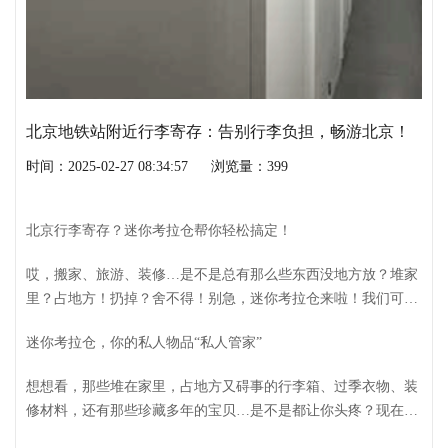
北京地铁站附近行李寄存：告别行李负担，畅游北京！
时间：2025-02-27 08:34:57
浏览量：399
北京行李寄存？迷你考拉仓帮你轻松搞定！
哎，搬家、旅游、装修…是不是总有那么些东西没地方放？堆家
里？占地方！扔掉？舍不得！别急，迷你考拉仓来啦！我们可不
是普通的仓库，我们是北京专业的私人物品自助存储企业，2014
迷你考拉仓，你的私人物品“私人管家”
年就扎根北京啦，把全球的自助仓储服务带到咱身边，服务咱们
老百姓！
想想看，那些堆在家里，占地方又碍事的行李箱、过季衣物、装
修材料，还有那些珍藏多年的宝贝…是不是都让你头疼？现在，
有了迷你考拉仓，你可以轻松把这些东西都“送走”啦！