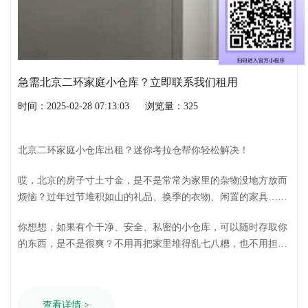
急需北京二环家庭小仓库？立即联系我们租用
时间：2025-02-28 07:13:03
浏览量：325
北京二环家庭小仓库出租？迷你考拉仓帮你轻松解决！
哎，北京的房子寸土寸金，是不是常常为家里的杂物没地方放而
烦恼？过年过节堆积如山的礼品、换季的衣物、闲置的家具……
这些东西扔了可惜，留着又占地方，真是让人头大！ 别担心，迷
你想想，如果有个干净、安全、私密的小仓库，可以随时存取你
你考拉仓来帮你！我们可不是普通的仓库出租，我们是北京专业
的东西，是不是很爽？不用再把家里堆得乱七八糟，也不用担心
的私人物品自助存储企业，给你提供方便、安全、贴心的家庭小
东西受潮发霉，更不用担心安全迷你考拉仓，就是你理想中
仓库租赁服务！
的“家庭第二储藏室”！
查看详情 >